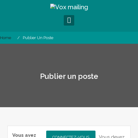
S
k
i
p
t
o
Home
Publier Un Poste
c
o
n
t
e
Publier un poste
n
t
Vous avez
Vous devez
CONNECTEZ-VOUS